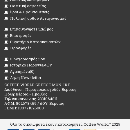
Πολιτική ασφαλείας
Όροι & Προϋποθέσεις
Πολιτική ορθού Ανταγωνισμού
Επικοινωνήστε μαζί μας
Επιστροφές
Ευρετήριο Κατασκευαστών
Προσφορές
O Λογαριασμός μου
Ιστορικό Παραγγελιών
Αγαπημένα(
0
)
Λήψη Newsletter
COFFEE WORLD GREECE MON. IKE
Διεύθυνση: Περιφερειακή οδός Βέροιας
Πόλη: Βέροια - Ημαθίας
Τηλ επικοινωνίας: 2331064811
ΑΦΜ: 802678469 / ΔΟΥ: Βεροίας
ΓΕΜΗ: 180771826000
Όλα τα δικαιώματα έχουν καταχωρηθεί, Coffee World™ 2025