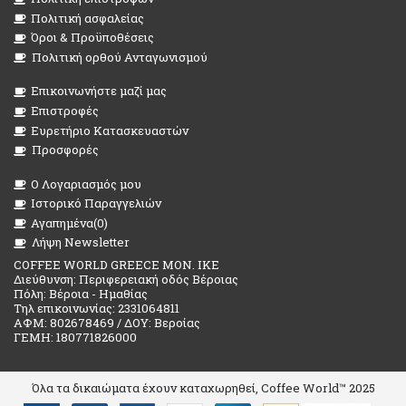
Πολιτική ασφαλείας
Όροι & Προϋποθέσεις
Πολιτική ορθού Ανταγωνισμού
Επικοινωνήστε μαζί μας
Επιστροφές
Ευρετήριο Κατασκευαστών
Προσφορές
O Λογαριασμός μου
Ιστορικό Παραγγελιών
Αγαπημένα(
0
)
Λήψη Newsletter
COFFEE WORLD GREECE MON. IKE
Διεύθυνση: Περιφερειακή οδός Βέροιας
Πόλη: Βέροια - Ημαθίας
Τηλ επικοινωνίας: 2331064811
ΑΦΜ: 802678469 / ΔΟΥ: Βεροίας
ΓΕΜΗ: 180771826000
Όλα τα δικαιώματα έχουν καταχωρηθεί, Coffee World™ 2025