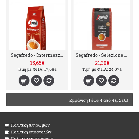
Segafredo - Intermezzo, 1000g σε κόκκους
Segafredo - Selezione Crema, 1000g σε κόκκους
15,65€
21,30€
Τιμή με ΦΠΑ: 17,68€
Τιμή με ΦΠΑ: 24,07€
Εμφάνιση 1 έως 4 από 4 (1 Σελ.)
Πολιτική πληρωμών
Πολιτική αποστολών
Πολιτική επιστροφών