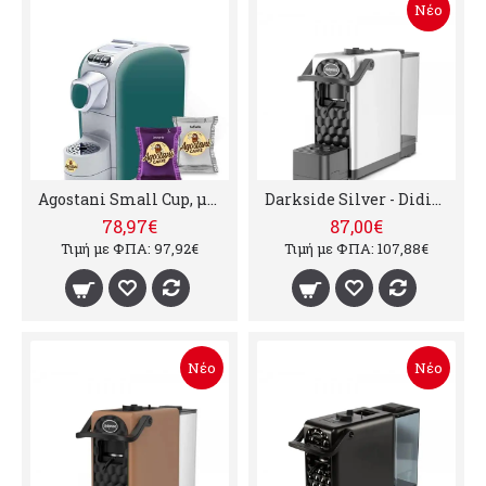
Νέο
Agostani Small Cup, μηχανή espresso με 100 κάψουλες ΔΩΡΟ
Darkside Silver - Didiese pods coffee machine
78,97€
87,00€
Τιμή με ΦΠΑ: 97,92€
Τιμή με ΦΠΑ: 107,88€
Νέο
Νέο