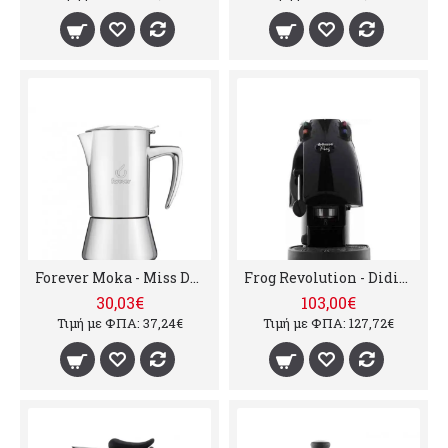
Forever Moka - Miss Diamond, 135 ml (εως 4 φλυτζάνια)
Frog Revolution - Didiesse Καφετιέρα για Κάψουλες E.S.E.
30,03€
103,00€
Τιμή με ΦΠΑ: 37,24€
Τιμή με ΦΠΑ: 127,72€