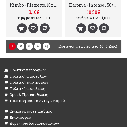
Kimbo - Ristretto, 10x nespresso συμβατές
Karoma - Intenso , 50τμχ nespresso συμβατές κάψουλες
3,10€
10,50€
Τιμή με ΦΠΑ: 3,50€
Τιμή με ΦΠΑ: 11,87€
1
2
3
>
>|
Εμφάνιση 1 έως 20 από 46 (3 Σελ.)
Πολιτική πληρωμών
Πολιτική αποστολών
Πολιτική επιστροφών
Πολιτική ασφαλείας
Όροι & Προϋποθέσεις
Πολιτική ορθού Ανταγωνισμού
Επικοινωνήστε μαζί μας
Επιστροφές
Ευρετήριο Κατασκευαστών