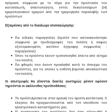
αγόρασε, σύμφωνα με το νόμο για την προστασία του
καταναλωτή, αναιτιολόγητα, εντός δεκατεσσάρων (14)
ημερολογιακών ημερών από την ημερομηνία παραλαβής των
προϊόντων.
Εξαιρέσεις από το δικαίωμα υπαναχώρησης:
Για ειδικές παραγγελίες (προϊόν που κατασκευάστηκε
σύμφωνα με προδιαγραφές του πελάτη ή σαφώς
εξατομικευμένο, κατόπιν έγγραφης συμφωνίας -
παραγγελίας).
Όπου τα προϊόντα έχουν τροποποιηθεί έπειτα από αίτημα
του πελάτη
Για φθορές που έχουν προκληθεί κατά το άνοιγμα του
προϊόντος, για τις οποίες η ευθύνη βαρύνει αποκλειστικά
τον πελάτη.
Οι επιστροφές θα γίνονται δεκτές αυστηρώς μόνον εφόσον
τηρούνται οι ακόλουθες προϋποθέσεις:
Το προϊόν βρίσκεται στην αρχική του άριστη κατάσταση. Ο
έλεγχος θα πραγματοποιείται από τον υπεύθυνο του
ηλεκτρονικού καταστήματός μας.
Η συσκευασία του προϊόντος δεν έχει αλλοιωθεί ή