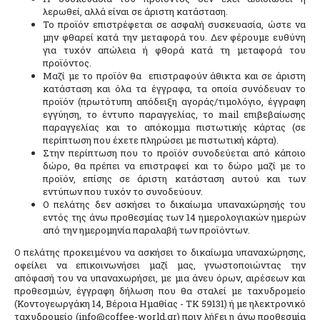
λερωθεί, αλλά είναι σε άριστη κατάσταση.
Το προϊόν επιστρέφεται σε ασφαλή συσκευασία, ώστε να
μην φθαρεί κατά την μεταφορά του. Δεν φέρουμε ευθύνη
για τυχόν απώλεια ή φθορά κατά τη μεταφορά του
προϊόντος.
Μαζί με το προϊόν θα επιστραφούν άθικτα και σε άριστη
κατάσταση και όλα τα έγγραφα, τα οποία συνόδευαν το
προϊόν (πρωτότυπη απόδειξη αγοράς/τιμολόγιο, έγγραφη
εγγύηση, το έντυπο παραγγελίας, το mail επιβεβαίωσης
παραγγελίας και το απόκομμα πιστωτικής κάρτας (σε
περίπτωση που έχετε πληρώσει με πιστωτική κάρτα).
Στην περίπτωση που το προϊόν συνοδεύεται από κάποιο
δώρο, θα πρέπει να επιστραφεί και το δώρο μαζί με το
προϊόν, επίσης σε άριστη κατάσταση αυτού και των
εντύπων που τυχόν το συνοδεύουν.
Ο πελάτης δεν ασκήσει το δικαίωμα υπαναχώρησής του
εντός της άνω προθεσμίας των 14 ημερολογιακών ημερών
από την ημερομηνία παραλαβή των προϊόντων.
Ο πελάτης προκειμένου να ασκήσει το δικαίωμα υπαναχώρησης,
οφείλει να επικοινωνήσει μαζί μας, γνωστοποιώντας την
απόφασή του να υπαναχωρήσει, με μια άνευ όρων, αιρέσεων και
προθεσμιών, έγγραφη δήλωση που θα σταλεί με ταχυδρομείο
(Κοντογεωργάκη 14, Βέροια Ημαθίας - TK 59131) ή με ηλεκτρονικό
ταχυδρομείο (info@coffee-world.gr) πριν λήξει η άνω προθεσμία