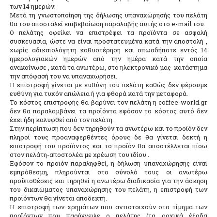
των 14 ημερών.
Μετά τη γνωστοποίηση της δήλωσης υπαναχώρησής του πελάτη
θα του αποσταλεί επιβεβαίωση παραλαβής αυτής στο e-mail του.
Ο πελάτης οφείλει να επιστρέφει τα προϊόντα σε ασφαλή
συσκευασία, ώστε να είναι προστατευμένα κατά την αποστολή ,
χωρίς αδικαιολόγητη καθυστέρηση και οπωσδήποτε εντός 14
ημερολογιακών ημερών από την ημέρα κατά την οποία
ανακοίνωσε , κατά τα ανωτέρω, στο ηλεκτρονικό μας κατάστημα
την απόφασή του να υπαναχωρήσει.
Η επιστροφή γίνεται με ευθύνη του πελάτη καθώς δεν φέρουμε
ευθύνη για τυχόν απώλεια ή για φθορά κατά την μεταφορά.
Το κόστος επιστροφής θα βαρύνει τον πελάτη η coffee-world.gr
δεν θα παραλαμβάνει τα προϊόντα εφόσον το κόστος αυτό δεν
έχει ήδη καλυφθεί από τον πελάτη.
Στην περίπτωση που δεν τηρηθούν τα ανωτέρω και το προϊόν δεν
πληροί τους προαναφερθέντες όρους δε θα γίνεται δεκτή η
επιστροφή του προϊόντος και το προϊόν θα αποστέλλεται πίσω
στον πελάτη-αποστολέα με χρέωση του ιδίου .
Εφόσον το προϊόν παραληφθεί, η δήλωση υπαναχώρησης είναι
εμπρόθεσμη, πληρούνται στο σύνολό τους οι ανωτέρω
προϋποθέσεις και τηρηθεί η ανωτέρω διαδικασία για την άσκηση
του δικαιώματος υπαναχώρησης του πελάτη, η επιστροφή των
προϊόντων θα γίνεται αποδεκτή.
Η επιστροφή των χρημάτων που αντιστοιχούν στο τίμημα των
προϊόντων που παρήγγειλε ο πελάτης (τα αρχικά έξοδα