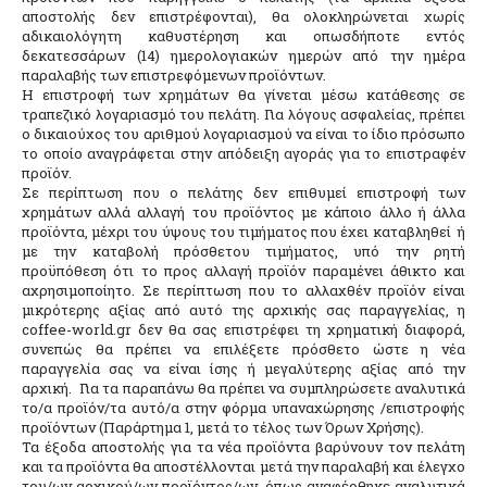
αποστολής δεν επιστρέφονται), θα ολοκληρώνεται χωρίς
αδικαιολόγητη καθυστέρηση και οπωσδήποτε εντός
δεκατεσσάρων (14) ημερολογιακών ημερών από την ημέρα
παραλαβής των επιστρεφόμενων προϊόντων.
Η επιστροφή των χρημάτων θα γίνεται μέσω κατάθεσης σε
τραπεζικό λογαριασμό του πελάτη. Για λόγους ασφαλείας, πρέπει
ο δικαιούχος του αριθμού λογαριασμού να είναι το ίδιο πρόσωπο
το οποίο αναγράφεται στην απόδειξη αγοράς για το επιστραφέν
προϊόν.
Σε περίπτωση που ο πελάτης δεν επιθυμεί επιστροφή των
χρημάτων αλλά αλλαγή του προϊόντος με κάποιο άλλο ή άλλα
προϊόντα, μέχρι του ύψους του τιμήματος που έχει καταβληθεί ή
με την καταβολή πρόσθετου τιμήματος, υπό την ρητή
προϋπόθεση ότι το προς αλλαγή προϊόν παραμένει άθικτο και
αχρησιμοποίητο. Σε περίπτωση που το αλλαχθέν προϊόν είναι
μικρότερης αξίας από αυτό της αρχικής σας παραγγελίας, η
coffee-world.gr δεν θα σας επιστρέφει τη χρηματική διαφορά,
συνεπώς θα πρέπει να επιλέξετε πρόσθετο ώστε η νέα
παραγγελία σας να είναι ίσης ή μεγαλύτερης αξίας από την
αρχική. Για τα παραπάνω θα πρέπει να συμπληρώσετε αναλυτικά
το/α προϊόν/τα αυτό/α στην φόρμα υπαναχώρησης /επιστροφής
προϊόντων (Παράρτημα 1, μετά το τέλος των Όρων Χρήσης).
Τα έξοδα αποστολής για τα νέα προϊόντα βαρύνουν τον πελάτη
και τα προϊόντα θα αποστέλλονται μετά την παραλαβή και έλεγχο
του/ων αρχικού/ων προϊόντος/ων, όπως αναφέρθηκε αναλυτικά